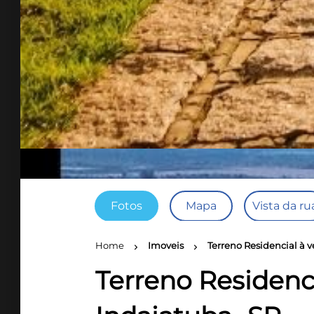
Fotos
Mapa
Vista da ru
Home
Imoveis
Terreno Residencial à 
chevron_right
chevron_right
Terreno Residenci