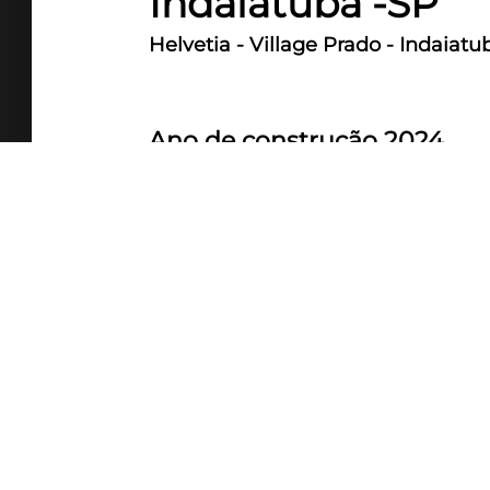
Indaiatuba -SP
Helvetia - Village Prado - Indaiatu
Ano de construção 2024
RESERVA VILLAGE PRADO | COD: EM
O Condomínio Reserva Village Prado 
intimista e aconchegante, o seu lug
Localizado no bairro mais nobre de 
Helvetia, busca trazer conforto e tra
Lotes amplos e variados a parir de 3
panorâmica da propriedade;
Implantação: Implantação pensada pa
Área Total: 66.500 m² Área verde: 12.
498.750,00 ( Tabela de Dezembro de
O Empreendimento: Portaria 24h, Sec
Academia, Quadra de tênis, Beach T