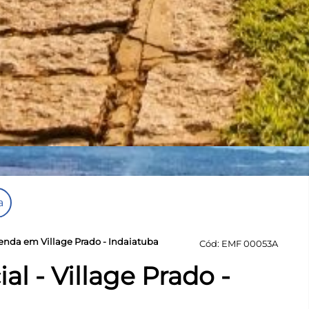
a
venda em Village Prado - Indaiatuba
Cód: EMF 00053A
al - Village Prado -