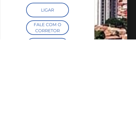
LIGAR
FALE COM O
CORRETOR
AGENDAR UMA
VISITA
SIMULE O
FINANCIAMENTO
COMPARTILHAR