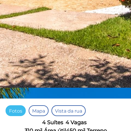
Fotos
Mapa
Vista da rua
4 Suítes
4 Vagas
310 m² Área útil
450 m² Terreno