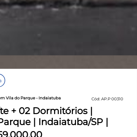
a
m Vila do Parque - Indaiatuba
Cód: AP.P 00310
te + 02 Dormitórios |
arque | Indaiatuba/SP |
59.000,00