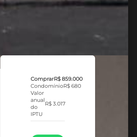
Comprar
R$ 859.000
Condomínio
R$ 680
Valor
anual
R$ 3.017
do
IPTU