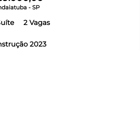
Indaiatuba - SP
Suíte
2 Vagas
nstrução 2023
ios | Condomínio Vila do Parque |
59.000,00
do, andar baixo, condomínio completo, com
a, salão de festas, quiosque com churrasqueira,
 lago.