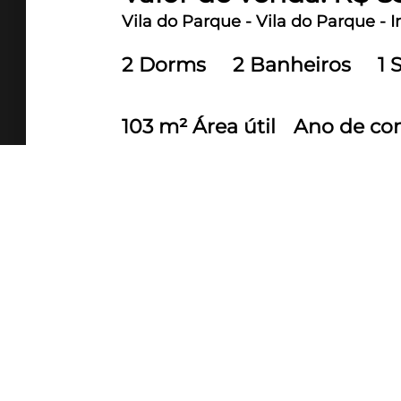
Vila do Parque - Vila do Parque - 
2 Dorms
2 Banheiros
1 
103 m² Área útil
Ano de co
Apartamento | 01 Suíte + 02 Dormitór
Indaiatuba/SP | Valor de venda: R$ 8
Cód.:AP.P 00310 Creci: 037192-J
Área útil: 103,3m²
Apartamento amplo e bem distribuí
piscina coberta e climatizada, quadr
academia e uma vista incrível para o
Descritivo:
- 01 suíte + 02 dormitórios;