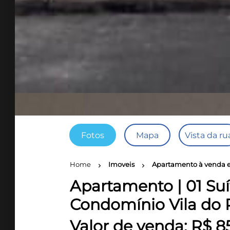
Fotos
Mapa
Vista da ru
Home
Imoveis
Apartamento à venda e
chevron_right
chevron_right
Apartamento | 01 Suí
Condomínio Vila do P
Valor de venda: R$ 8