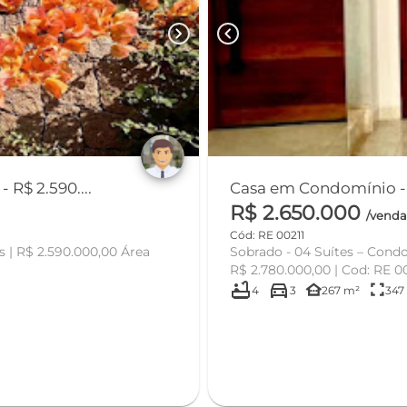
chevron_right
chevron_left
érrea - 03 Suites - 257m² - R$ 2.590....
Casa em Condomínio - S
R$ 2.650.000
/vend
Cód: RE 00211
s | R$ 2.590.000,00 Área
Sobrado - 04 Suítes – Condo
bathtub
directions_car
other_houses
fullscreen
4
3
267 m²
347