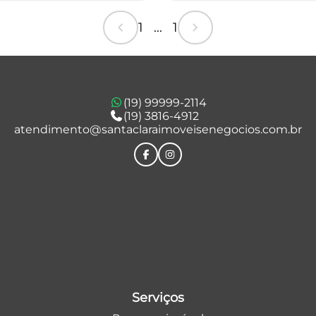
chevron_left
chevron_right
1 ... 1
(19) 99999-2114
(19) 3816-4912
atendimento@santaclaraimoveisenegocios.com.br
Serviços