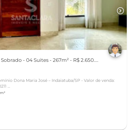
chevron_right
obrado - 04 Suites - 267m² - R$ 2.650....
a
mínio Dona Maria José – Indaiatuba/SP - Valor de venda:
R$ 2.780.000,00 | Cod: RE 00211 ...
 m²